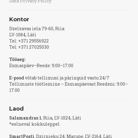
Data Privacy Policy
Kontor
Dzelzavas iela 79-60, Riia
LV-1084, Läti
Tel: +371 29556922
Tel: +371 27025030
Tööaeg:
Esmaspäev–Reede: 9:00–17:00
E-pood
võtab tellimusi ja päringuid vastu 24/7
Tellimuste töötlemine – Esmaspäevast Reedeni: 9:00–
17:00
Laod
Salamandras 1
, Riia, LV-1024, Läti
*eelneval kokkuleppel
SmartPosti
. Dzirnieku 24, Marupe, LV-2164, Läti