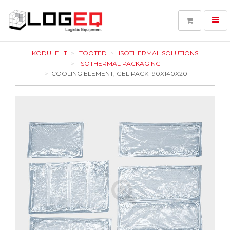
Toggl
navig
LOGEQ
-
KODULEHT
TOOTED
ISOTHERMAL SOLUTIONS
go
ISOTHERMAL PACKAGING
to
COOLING ELEMENT, GEL PACK 190X140X20
homepage