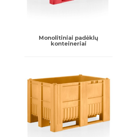
Monolitiniai padėklų
konteineriai