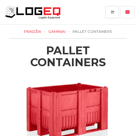
Toggl
navig
LOGEQ
-
PRADŽIA
GAMINIAI
PALLET CONTAINERS
eikite
į
PALLET
pagrindinį
puslapį
CONTAINERS