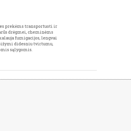
es prekėms transportuoti ir
tsparūs drėgmei, cheminėms
lauja fumigacijos, lengvai
asižymi didesniu tvirtumu,
omis sąlygomis.