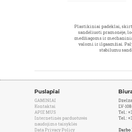
Plastikiniai padėklai, ski
sandėliuoti pramonėje, lo
medžiagoms ir mechaniniam
valomi ir ilgaamžiai. Pal
stabilumu sand
Puslapiai
Biur
GAMINIAI
Dzelza
Kontaktai
LV-108
APIE MUS
Tel.: 
Internetinės parduotuvės
Tel.: 
naudojimo taisyklės
Data Privacy Policy
Darbo 