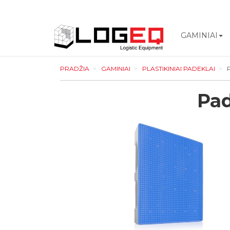
GAMINIAI
LOGEQ
PRADŽIA
GAMINIAI
PLASTIKINIAI PADEKLAI
P
-
eikite
į
Pad
pagrindinį
puslapį