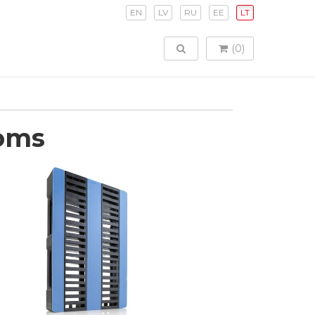
EN
LV
RU
EE
LT
TOGGLE SEARCH
(0)
oms