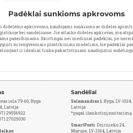
Padėklai sunkioms apkrovoms
rti didelėms apkrovoms, naudojami sunkioms ar didelės apimti
gistikoje bei sandėliuose. Jie atlaiko dideles apkrovas, yra a
s pažeidimams. Skirtingai nei mediniai padėklai, jie nereika
yginti su lengvesniais plastikiniais modeliais, šie padėklai p
ėliuojant ir idealiai tinka pakartotiniam naudojimui sudėting
as
Sandėliai
vas iela 79-60, Ryga
Salamandras 1
, Ryga, LV-1024,
4, Latvija
Latvija
+371 29556922
*pagal išankstinį susitarimą
+371 27025030
SmartPosti
. Dzirnieku 24,
laikas:
Marupe, LV-2164, Latvija