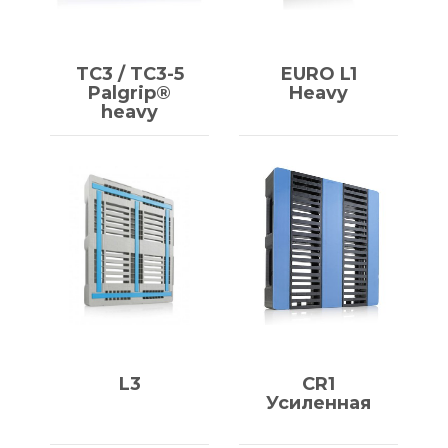
TC3 / TC3-5
EURO L1
Palgrip®
Heavy
heavy
L3
CR1
Усиленная