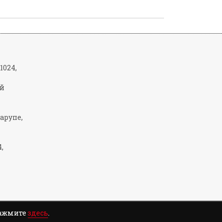
-1024,
ой
Марупе,
,
нажмите
здесь
.