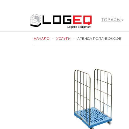
ТОВАРЫ
LOGEQ
НАЧАЛО
УСЛУГИ
АРЕНДА РОЛЛ-БОКСОВ
-
go
to
homepage