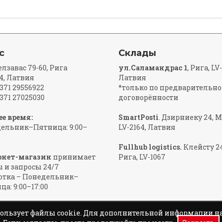
с
Склады
елзавас 79-60, Рига
ул.Саламандрас 1
, Рига, LV
4, Латвия
Латвия
+371 29556922
*только по предварительн
+371 27025030
договорённости
ее время:
SmartPosti
. Дзирниеку 24, 
ельник–Пятница: 9:00–
LV-2164, Латвия
Fullhub logistics.
Клейсту 24
рнет-магазин
принимает
Рига, LV-1067
ы и запросы 24/7
отка – Понедельник–
а: 9:00–17:00
спользует файлы cookie. Для дополнительной информации 