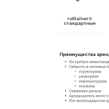
rolltainer®
стандартные
Преимущества арен
Не требует инвестиц
Гибкость в системах 
структурная
размерная
температурная
сезонная
Снижение рисков
Арендодатель несёт о
Нет необходимости хр