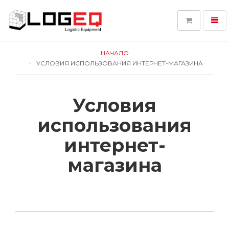
Toggl
navig
LOGEQ
-
НАЧАЛО
go
УСЛОВИЯ ИСПОЛЬЗОВАНИЯ ИНТЕРНЕТ-МАГАЗИНА
to
homepage
Условия
использования
интернет-
магазина