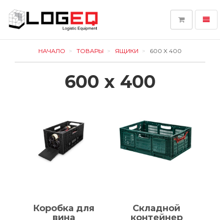
Toggl
navig
LOGEQ
-
НАЧАЛО
ТОВАРЫ
ЯЩИКИ
600 X 400
go
to
600 x 400
homepage
Коробка для
Складной
вина
контейнер