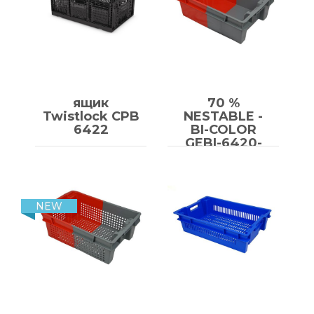
ящик
70 %
Twistlock CPB
NESTABLE -
6422
BI-COLOR
GEBI-6420-
1120
NEW