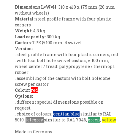
Dimensions L×W
×H
:
310 x 410 x 175 mm (20 mm
without wheels)
Material:
steel profile frame with four plastic
corners
Weight:
4,3 kg
Load capacity
:
300 kg
Castors:
TPE Ø 100 mm, 4 swivel
Version:
. steel profile frame with four plastic corners, red
. with four bolt hole swivel castors, ø 100 mm,
wheel center / tread: polypropylene / thermopl.
rubber
. assembling of the castors with bolt hole: one
screw per castor
Colour:
red
Options:
. different special dimensions possible on
request
. choice of colours:
gentian blue
similar to RAL
5010,
telegrey
similar to RAL 7046,
green
,
yellow
Made in Germany