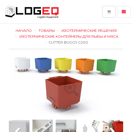
Toggl
navig
LOGEQ
-
НАЧАЛО
ТОВАРЫ
ИЗОТЕРМИЧЕСКИЕ РЕШЕНИЯ
go
ИЗОТЕРМИЧЕСКИЕ КОНТЕЙНЕРЫ ДЛЯ РЫБЫ И МЯСА
to
CUTTER BUGGY C200
homepage
Previous
Next