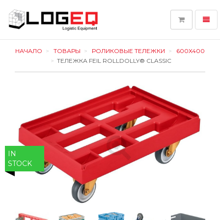
Toggl
navig
LOGEQ
-
НАЧАЛО
ТОВАРЫ
РОЛИКОВЫЕ ТЕЛЕЖКИ
600X400
go
ТЕЛЕЖКА FEIL ROLLDOLLY® CLASSIC
to
homepage
IN
STOCK
Previous
Next