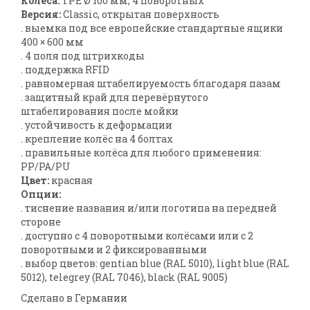
Колёса:
TPE Ø 100 мм, 4 поворотных
Версия:
Classic, открытая поверхность
. выемка под все европейские стандартные ящики
400 × 600 мм
. 4 поля под штрихкоды
. поддержка RFID
. равномерная штабелируемость благодаря пазам
. защитный край для перевёрнутого
штабелирования после мойки
. устойчивость к деформации
. крепление колёс на 4 болтах
. правильные колёса для любого применения:
PP/PA/PU
Цвет:
красная
Опции:
. тиснение названия и/или логотипа на передней
стороне
. доступно с 4 поворотными колёсами или с 2
поворотными и 2 фиксированными
. выбор цветов: gentian blue (RAL 5010), light blue (RAL
5012), telegrey (RAL 7046), black (RAL 9005)
Сделано в Германии