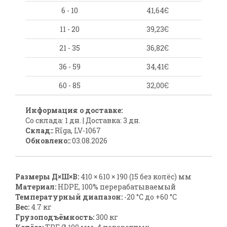
6 - 10
41,64Є
11 - 20
39,23Є
21 - 35
36,82Є
36 - 59
34,41Є
60 - 85
32,00Є
Информация о доставке:
Со склада: 1 дн. | Доставка: 3 дн.
Склад::
Rīga, LV-1067
Обновлено::
03.08.2026
Размеры Д×Ш×В:
410 × 610 × 190 (15 без колёс) мм
Материал:
HDPE, 100% перерабатываемый
Температурный диапазон:
-20 °C до +60 °C
Вес:
4.7 кг
Грузоподъёмность:
300 кг