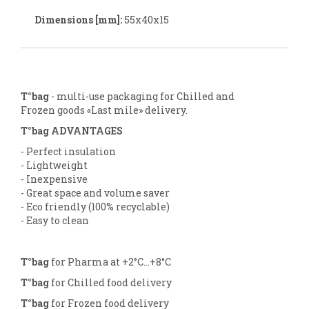
Dimensions [mm]:
55x40x15
T°bag
- multi-use packaging for Chilled and
Frozen goods «Last mile» delivery.
T°bag ADVANTAGES
- Perfect insulation
- Lightweight
- Inexpensive
- Great space and volume saver
- Eco friendly (100% recyclable)
- Easy to clean
T°bag
for Pharma at +2°C...+8°C
T°bag
for Chilled food delivery
T°bag
for Frozen food delivery