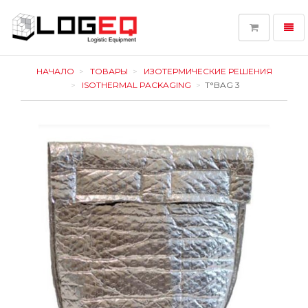
Toggl
navig
LOGEQ
-
НАЧАЛО
ТОВАРЫ
ИЗОТЕРМИЧЕСКИЕ РЕШЕНИЯ
go
ISOTHERMAL PACKAGING
T°BAG 3
to
homepage