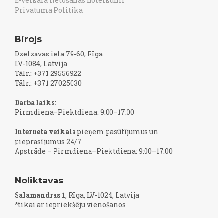
E-veikala lietošanas noteikumi
Privatuma Politika
Birojs
Dzelzavas iela 79-60, Rīga
LV-1084, Latvija
Tālr.: +371 29556922
Tālr.: +371 27025030
Darba laiks:
Pirmdiena–Piektdiena: 9:00–17:00
Interneta veikals
pieņem pasūtījumus un
pieprasījumus 24/7
Apstrāde – Pirmdiena–Piektdiena: 9:00–17:00
Noliktavas
Salamandras 1
, Rīga, LV-1024, Latvija
*tikai ar iepriekšēju vienošanos