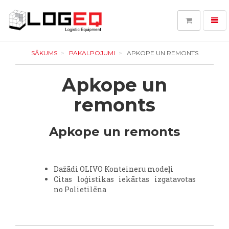
Toggl
navig
LOGEQ
-
SĀKUMS
PAKALPOJUMI
APKOPE UN REMONTS
go
to
Apkope un
homepage
remonts
Apkope un remonts
Dažādi OLIVO Konteineru modeļi
Citas loģistikas iekārtas izgatavotas
no Polietilēna