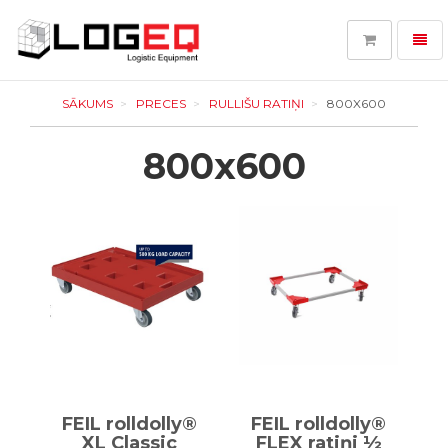
Toggl
navig
LOGEQ
-
SĀKUMS
PRECES
RULLIŠU RATIŅI
800X600
go
to
800x600
homepage
FEIL rolldolly®
FEIL rolldolly®
XL Classic
FLEX ratiņi ½