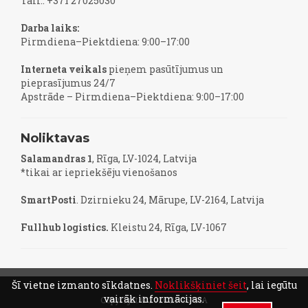
Tālr.: +371 27025030
Darba laiks:
Pirmdiena–Piektdiena: 9:00–17:00
Interneta veikals
pieņem pasūtījumus un
pieprasījumus 24/7
Apstrāde – Pirmdiena–Piektdiena: 9:00–17:00
Noliktavas
Salamandras 1
, Rīga, LV-1024, Latvija
*tikai ar iepriekšēju vienošanos
SmartPosti
. Dzirnieku 24, Mārupe, LV-2164, Latvija
Fullhub logistics.
Kleistu 24, Rīga, LV-1067
Šī vietne izmanto sīkdatnes.
Noklikšķiniet šeit
, lai iegūtu
vairāk informācijas.
Copyright © 2026 BFGS SIA