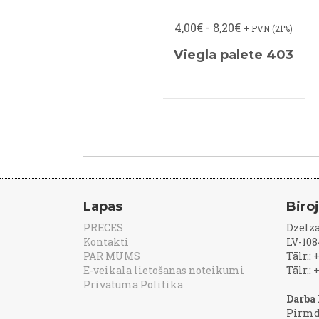
4,00€ - 8,20€
+ PVN (21%)
Viegla palete 403
Lapas
Biro
PRECES
Dzelza
Kontakti
LV-108
PAR MUMS
Tālr.:
E-veikala lietošanas noteikumi
Tālr.:
Privatuma Politika
Darba 
Pirmd