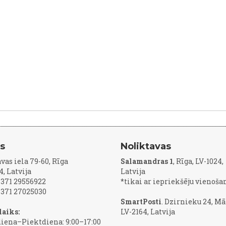
js
Noliktavas
vas iela 79-60, Rīga
Salamandras 1
, Rīga, LV-1024,
4, Latvija
Latvija
 +371 29556922
*tikai ar iepriekšēju vienoša
 +371 27025030
SmartPosti
. Dzirnieku 24, Mā
laiks:
LV-2164, Latvija
iena–Piektdiena: 9:00–17:00