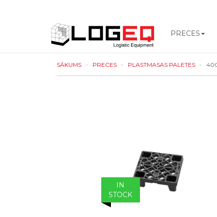
PRECES
LOGEQ
SĀKUMS
PRECES
PLASTMASAS PALETES
400
-
go
to
homepage
IN
STOCK