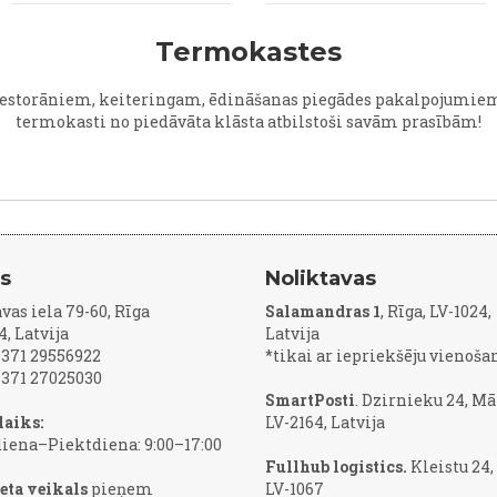
Termokastes
estorāniem, k
eiteringam
, ēdināšanas piegādes pakalpojumiem 
termokasti no piedāvāta klāsta atbilstoši savām prasībām!
js
Noliktavas
vas iela 79-60, Rīga
Salamandras 1
, Rīga, LV-1024,
4, Latvija
Latvija
 +371 29556922
*tikai ar iepriekšēju vienoša
 +371 27025030
SmartPosti
. Dzirnieku 24, Mā
laiks:
LV-2164, Latvija
iena–Piektdiena: 9:00–17:00
Fullhub logistics.
Kleistu 24,
eta veikals
pieņem
LV-1067