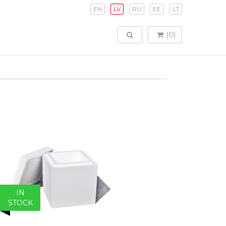
EN
LV
RU
EE
LT
TOGGLE SEARCH
(0)
IN
STOCK