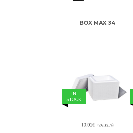
BOX MAX 34
IN
STOCK
19,01€
+VAT(21%)