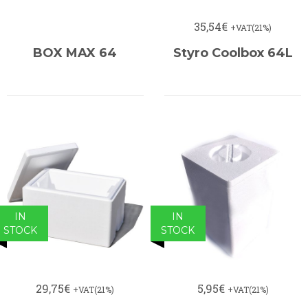
35,54€
+VAT(21%)
BOX MAX 64
Styro Coolbox 64L
IN
IN
STOCK
STOCK
29,75€
5,95€
+VAT(21%)
+VAT(21%)