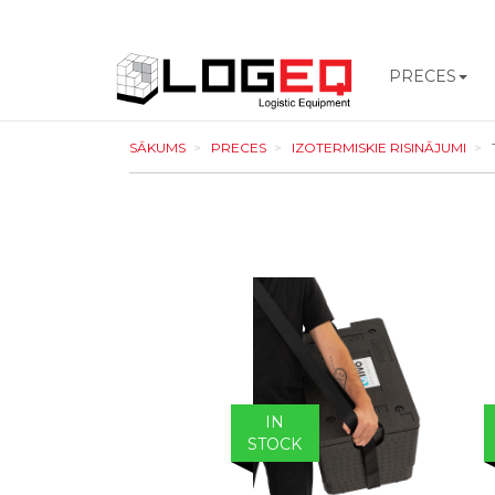
PRECES
LOGEQ
SĀKUMS
PRECES
IZOTERMISKIE RISINĀJUMI
-
go
to
homepage
IN
STOCK