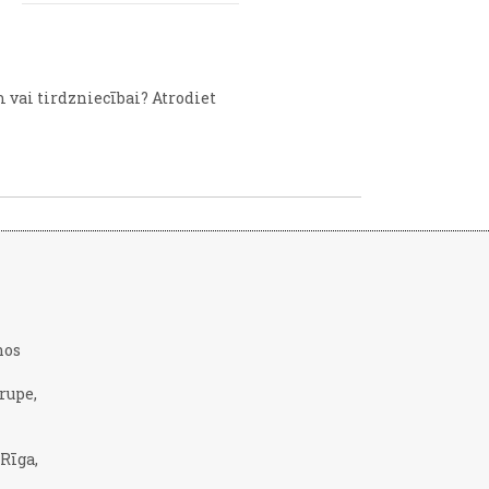
vai tirdzniecībai? Atrodiet
nos
rupe,
 Rīga,