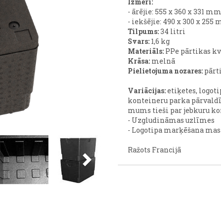
Izmēri:
- ārējie: 555 x 360 x 331 m
- iekšējie: 490 x 300 x 255
Tilpums:
34 litri
Svars:
1,6 kg
Materiāls:
PPe pārtikas kv
Krāsa:
melnā
Pielietojuma nozares:
pārti
Variācijas:
etiķetes, logoti
konteineru parka pārvaldīb
mums tieši par jebkuru ko
- Uzgludināmas uzlīmes
- Logotipa marķēšana mas
Next
Ražots Francijā