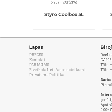
5,95€
+VAT(21%)
Styro Coolbox 5L
Lapas
Biro
PRECES
Dzelza
Kontakti
LV-108
PAR MUMS
Tālr.:
E-veikala lietošanas noteikumi
Tālr.:
Privatuma Politika
Darba 
Pirmd
Intern
pasūtī
Apstr
9:00–1