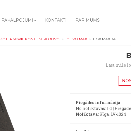
PAKALPOJUMI
KONTAKTI
PAR MUMS
IZOTERMISKIE KONTEINERI OLIVO
OLIVO MAX
BOX MAX 34
B
Last mile l
NOS
Piegādes informācija
No noliktavas: 1 d | Piegāde
Noliktava:
Rīga, LV-1024