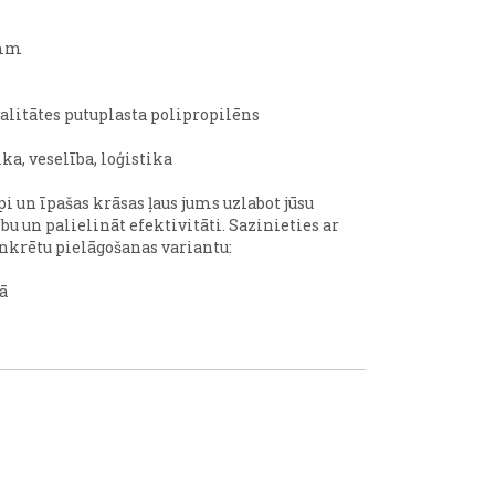
m
 mm
alitātes putuplasta polipropilēns
ka, veselība, loģistika
pi un īpašas krāsas ļaus jums uzlabot jūsu
u un palielināt efektivitāti. Sazinieties ar
nkrētu pielāgošanas variantu:
ā