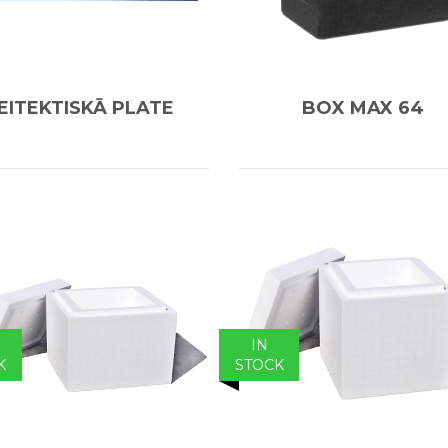
EITEKTISKĀ PLATE
BOX MAX 64
IN
K
STOCK