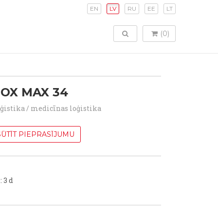
EN
LV
RU
EE
LT
TOGGLE SEARCH
(0)
OX MAX 34
oģistika / medicīnas loģistika
ŪTĪT PIEPRASĪJUMU
: 3 d