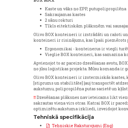
BOX MAX
Kaste un vāks no EPP, putupolipropilēna
Sakraujamas kastes
2 sānu rokturi
Tīkls eitektiskām plāksnēm vai sausa
Olivo BOX konteineri ir izstrādāti un ražoti 
konteineri ir risinājums, kas īpaši piemērots p
Ergonomikai - konteinerus ir viegli turē
Vieglie BOX konteineri, kas samazina ko
Apvienojot to ar pareizo dzesēšanas avotu, BO
no jūsu loģistikas projekta. Mūsu komanda ir g
Olivo BOX konteineri ir izotermiskās kastes, 
[stiprums un stabilitāte] ļauj transportēt atd
aukstumu, polipropilēna putas sacietē un kļūst 
‼️
Dzesēšanas plāksnes nav ieteicams likt vienu
sakrautas viena virs otras. Katrai BOX ir paredz
optimizētu aukstuma izkliedi, izveidojot konv
Tehniskā specifikācija
Tehniskie Raksturojumi (Eng)