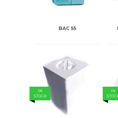
BAC 55
IN
IN
STOCK
STOC