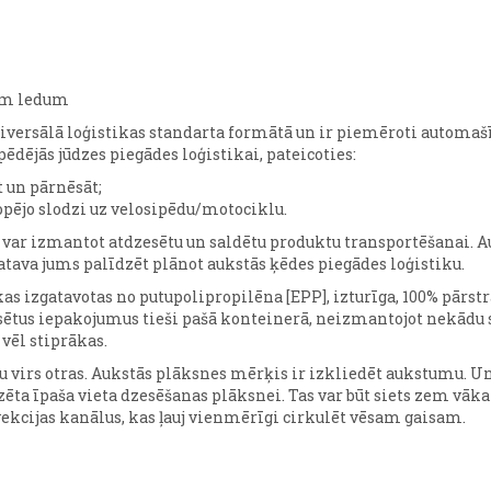
jam ledum
universālā loģistikas standarta formātā un ir piemēroti autom
ēdējās jūdzes piegādes loģistikai, pateicoties:
t un pārnēsāt;
pējo slodzi uz velosipēdu/motociklu.
X var izmantot atdzesētu un saldētu produktu transportēšanai.
atava jums palīdzēt plānot aukstās ķēdes piegādes loģistiku.
kas izgatavotas no putupolipropilēna [EPP], izturīga, 100% pār
zesētus iepakojumus tieši pašā konteinerā, neizmantojot nekādu
vēl stiprākas.
 virs otras. Aukstās plāksnes mērķis ir izkliedēt aukstumu. Un 
ēta īpaša vieta dzesēšanas plāksnei. Tas var būt siets zem vāka va
ekcijas kanālus, kas ļauj vienmērīgi cirkulēt vēsam gaisam.