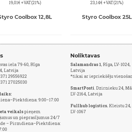
19,01€
+VAT(21%)
23,14€
+VAT(21%)
Styro Coolbox 12,8L
Styro Coolbox 25L
js
Noliktavas
vas iela 79-60, Rīga
Salamandras 1
, Rīga, LV-1024,
4, Latvija
Latvija
 +371 29556922
*tikai ar iepriekšēju vienoša
 +371 27025030
SmartPosti
. Dzirnieku 24, Mā
laiks:
LV-2164, Latvija
iena–Piektdiena: 9:00–17:00
Fullhub logistics.
Kleistu 24,
eta veikals
pieņem
LV-1067
jumus un pieprasījumus 24/7
āde – Pirmdiena–Piektdiena:
7:00