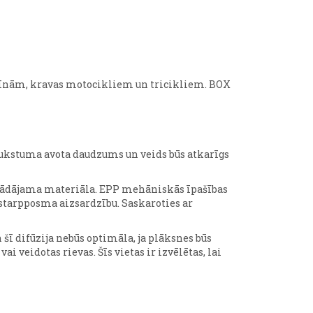
ašīnām, kravas motocikliem un tricikliem. BOX
 Aukstuma avota daudzums un veids būs atkarīgs
strādājama materiāla. EPP mehāniskās īpašības
 starpposma aizsardzību. Saskaroties ar
šī difūzija nebūs optimāla, ja plāksnes būs
i veidotas rievas. Šīs vietas ir izvēlētas, lai