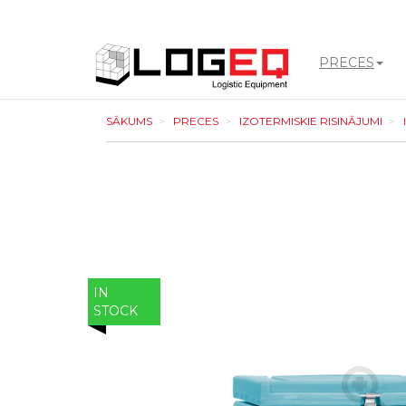
PRECES
LOGEQ
SĀKUMS
PRECES
IZOTERMISKIE RISINĀJUMI
-
go
to
homepage
IN
STOCK