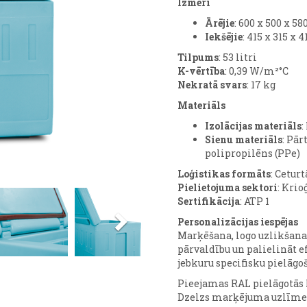
Izmēri
Ārējie
: 600 x 500 x 
Iekšējie
: 415 x 315 x
Tilpums
: 53 litri
K-vērtība
: 0,39 W/m²°C
Nekratā svars
: 17 kg
Materiāls
Izolācijas materiāls
:
Sienu materiāls
: Pār
polipropilēns (PPe)
Loģistikas formāts
: Ceturt
Pielietojuma sektori
: Krio
Next
Sertifikācija
: ATP 1
Personalizācijas iespējas
Marķēšana, logo uzlikšana u
pārvaldību un palielināt e
jebkuru specifisku pielāgo
Pieejamas RAL pielāgotās 
Dzelzs marķējuma uzlīme