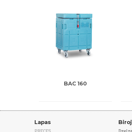
BAC 160
Lapas
Biro
PRECES
Dzelza