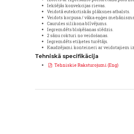
Iekšējās konvekcijas rievas.
Veidotā eutekctiskās plāksnes atbalsts.
Veidots korpusa / vāka eņģes mehānisms, 
Caurules silikona blīvējums.
Iegremdēts bloķēšanas slēdzis.
2 sānu rokturi no veidošanas.
Iegremdēts etiķetes turētājs.
Kaudzējami konteineri ar veidotajiem i
Tehniskā specifikācija
Tehniskie Raksturojumi (Eng)