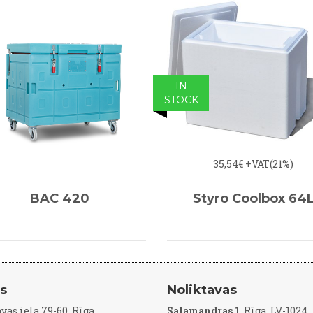
IN
STOCK
35,54€
+VAT(21%)
BAC 420
Styro Coolbox 64
js
Noliktavas
vas iela 79-60, Rīga
Salamandras 1
, Rīga, LV-1024,