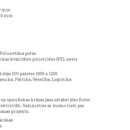
580 mm
 410 mm
 Poliuretāna putas
tikas kvalitātes polietilēns (PE), nevis
ā daļa ISO paletes 1000 x 1200
ģenika, Pārtika, Veselība, Loģistika
n specifiskas krāsas ļaus uzlabot jūsu flotes
fektivitāti. Sazinieties ar mums tieši par
šanas projektu.
krāsas
s