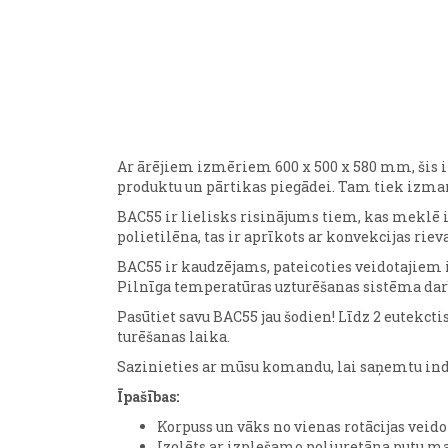
Ar ārējiem izmēriem 600 x 500 x 580 mm, šis iz
produktu un pārtikas piegādei. Tam tiek izman
BAC55 ir lielisks risinājums tiem, kas meklē iz
polietilēna, tas ir aprīkots ar konvekcijas riev
BAC55 ir kaudzējams, pateicoties veidotajiem i
Pilnīga temperatūras uzturēšanas sistēma darb
Pasūtiet savu BAC55 jau šodien! Līdz 2 eutek
turēšanas laika.
Sazinieties ar mūsu komandu, lai saņemtu indi
Īpašības:
Korpuss un vāks no vienas rotācijas veido
Izolēts ar izplešamo poliuretāna putu ma