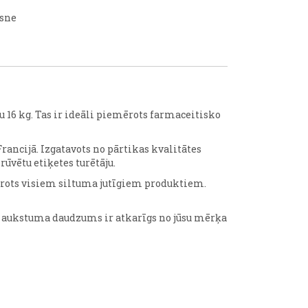
ksne
u 16 kg. Tas ir ideāli piemērots farmaceitisko
rancijā. Izgatavots no pārtikas kvalitātes
rūvētu etiķetes turētāju.
mērots visiem siltuma jutīgiem produktiem.
ā aukstuma daudzums ir atkarīgs no jūsu mērķa