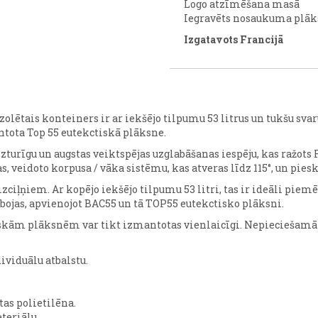
Logo atzīmēšana masā
Iegravēts nosaukuma plā
Izgatavots Francijā
olētais konteiners ir ar iekšējo tilpumu 53 litrus un tukšu svar
tota Top 55 eutekctiskā plāksne.
turīgu un augstas veiktspējas uzglabāšanas iespēju, kas ražots F
as, veidoto korpusa / vāka sistēmu, kas atveras līdz 115°, un piesk
zciļņiem. Ar kopējo iekšējo tilpumu 53 litri, tas ir ideāli pie
ojas, apvienojot BAC55 un tā TOP55 eutekctisko plāksni.
ctiskām plāksnēm var tikt izmantotas vienlaicīgi. Nepieciešam
viduālu atbalstu.
tas polietilēna.
teriālu.