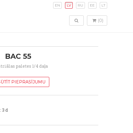
EN
LV
RU
EE
LT
TOGGLE SEARCH
(0)
BAC 55
triālas paletes 1/4 daļa
ŪTĪT PIEPRASĪJUMU
: 3 d