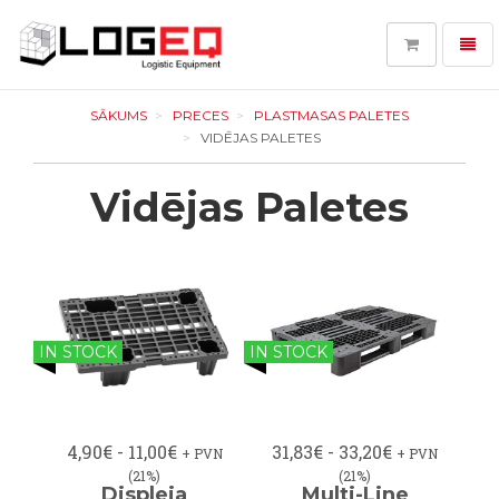
Toggl
navig
LOGEQ
-
SĀKUMS
PRECES
PLASTMASAS PALETES
go
VIDĒJAS PALETES
to
homepage
Vidējas Paletes
IN STOCK
IN STOCK
4,90€ - 11,00€
31,83€ - 33,20€
+ PVN
+ PVN
(21%)
(21%)
Displeja
Multi-Line