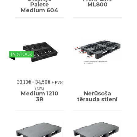
Palete
ML800
Medium 604
IN STOCK
33,10€ - 34,50€
+ PVN
(21%)
Medium 1210
Nerūsoša
3R
tērauda stieni