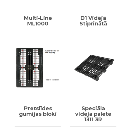
Multi-Line
D1 Vidējā
ML1000
Stiprinātā
Pretslīdes
Speciāla
gumijas bloki
vidējā palete
1311 3R