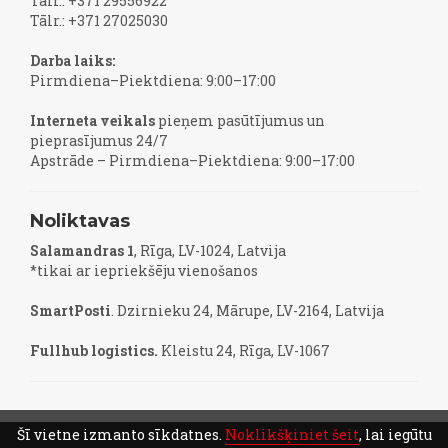
Tālr.: +371 29556922
Tālr.: +371 27025030
Darba laiks:
Pirmdiena–Piektdiena: 9:00–17:00
Interneta veikals
pieņem pasūtījumus un
pieprasījumus 24/7
Apstrāde – Pirmdiena–Piektdiena: 9:00–17:00
Noliktavas
Salamandras 1
, Rīga, LV-1024, Latvija
*tikai ar iepriekšēju vienošanos
SmartPosti
. Dzirnieku 24, Mārupe, LV-2164, Latvija
Fullhub logistics.
Kleistu 24, Rīga, LV-1067
Šī vietne izmanto sīkdatnes.
Noklikšķiniet šeit
, lai iegūtu