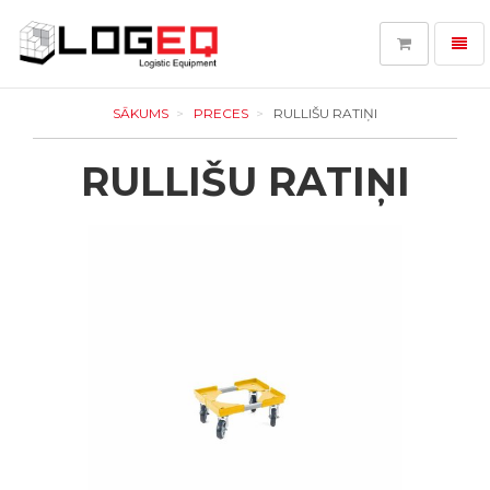
Toggl
navig
LOGEQ
-
SĀKUMS
PRECES
RULLIŠU RATIŅI
go
to
RULLIŠU RATIŅI
homepage