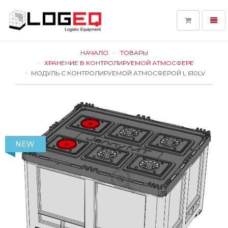
Toggl
navig
LOGEQ
-
НАЧАЛО
ТОВАРЫ
go
ХРАНЕНИЕ В КОНТРОЛИРУЕМОЙ АТМОСФЕРЕ
to
МОДУЛЬ С КОНТРОЛИРУЕМОЙ АТМОСФЕРОЙ L 610LV
homepage
NEW