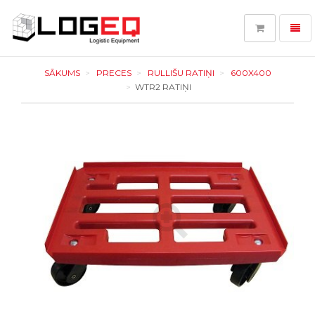
Toggl
navig
LOGEQ
-
SĀKUMS
PRECES
RULLIŠU RATIŅI
600X400
go
WTR2 RATIŅI
to
homepage