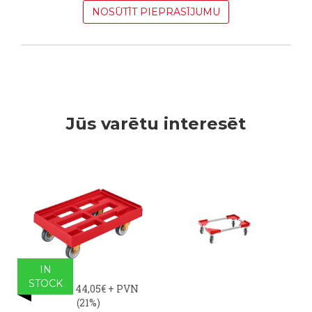
NOSŪTĪT PIEPRASĪJUMU
Jūs varētu interesēt
IN
STOCK
32,00€ - 44,05€
+ PVN
(21%)