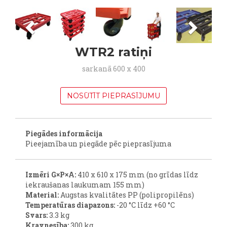
Previous
Next
WTR2 ratiņi
sarkanā 600 x 400
NOSŪTĪT PIEPRASĪJUMU
Piegādes informācija
Pieejamība un piegāde pēc pieprasījuma
Izmēri
G×P×A
:
410 x 610 x 175 mm (no grīdas līdz
iekraušanas laukumam 155 mm)
Material:
Augstas kvalitātes PP (polipropilēns)
Temperatūras
diapazons
:
-20 °C līdz +60 °C
Svars:
3.3 kg
Kravnesība:
300 kg