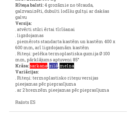
Rīteņa balsti:
4 grozāmie no tērauda,
galzvanizēti, dubulti lodīšu gultņi ar dakšas
galvu
Versija:
. atvērti stūri ērtai tīrīšanai
. ligzdojamas
. piemērots standarta kastēm un kastēm 400 x
600 mm, arī ligzdojamām kastēm
. Riteņi: pelēka termoplastiska gumija Ø 100
mm, pārklājums aptuveni 85°
Krāsa:
sarkana
,
zilā
,
melna
Variācijas:
. Riteņi: termoplastisko riteņu versijas
pieejamas pēc pieprasījuma
. ar 2 bremzēm pieejamas pēc pieprasījuma
Ražots ES