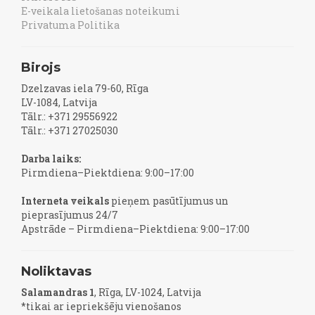
E-veikala lietošanas noteikumi
Privatuma Politika
Birojs
Dzelzavas iela 79-60, Rīga
LV-1084, Latvija
Tālr.: +371 29556922
Tālr.: +371 27025030
Darba laiks:
Pirmdiena–Piektdiena: 9:00–17:00
Interneta veikals
pieņem pasūtījumus un
pieprasījumus 24/7
Apstrāde – Pirmdiena–Piektdiena: 9:00–17:00
Noliktavas
Salamandras 1
, Rīga, LV-1024, Latvija
*tikai ar iepriekšēju vienošanos