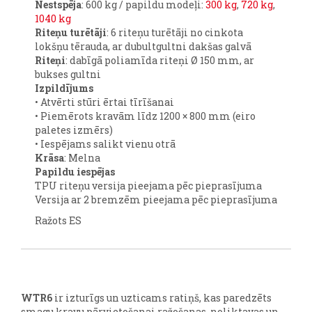
Nestspēja
: 600 kg / papildu modeļi:
300 kg
,
720 kg
,
1040 kg
Riteņu turētāji
: 6 riteņu turētāji no cinkota
lokšņu tērauda, ar dubultgultni dakšas galvā
Riteņi
: dabīgā poliamīda riteņi Ø 150 mm, ar
bukses gultni
Izpildījums
• Atvērti stūri ērtai tīrīšanai
• Piemērots kravām līdz 1200 × 800 mm (eiro
paletes izmērs)
• Iespējams salikt vienu otrā
Krāsa
: Melna
Papildu iespējas
TPU riteņu versija pieejama pēc pieprasījuma
Versija ar 2 bremzēm pieejama pēc pieprasījuma
Ražots ES
WTR6
ir izturīgs un uzticams ratiņš, kas paredzēts
smagu kravu pārvietošanai ražošanas, noliktavas un