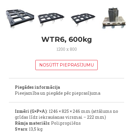
WTR6, 600kg
1200 x 800
NOSŪTĪT PIEPRASĪJUMU
Piegādes informācija
Pieejamība un piegāde pēc pieprasījuma
Izmēri (G×P×A)
: 1246 × 825 × 246 mm (attālums no
grīdas līdz iekraušanas virsmai – 222 mm)
Rāmja materiāls
: Polipropilēns
Svars
: 13,5 kg