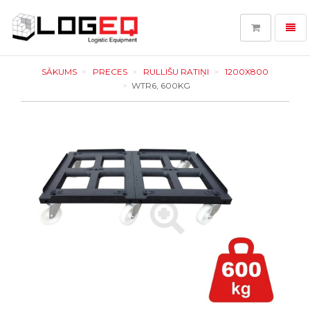
Toggl
navig
LOGEQ
-
SĀKUMS
PRECES
RULLIŠU RATIŅI
1200X800
go
WTR6, 600KG
to
homepage