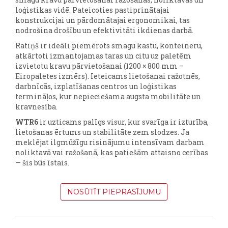
loģistikas vidē. Pateicoties pastiprinātajai
konstrukcijai un pārdomātajai ergonomikai, tas
nodrošina drošību un efektivitāti ikdienas darbā.
Ratiņš ir ideāli piemērots smagu kastu, konteineru,
atkārtoti izmantojamas taras un citu uz paletēm
izvietotu kravu pārvietošanai (1200 × 800 mm –
Eiropaletes izmērs). Ieteicams lietošanai ražotnēs,
darbnīcās, izplatīšanas centros un loģistikas
termināļos, kur nepieciešama augsta mobilitāte un
kravnesība.
WTR6
ir uzticams palīgs visur, kur svarīga ir izturība,
lietošanas ērtums un stabilitāte zem slodzes. Ja
meklējat ilgmūžīgu risinājumu intensīvam darbam
noliktavā vai ražošanā, kas patiešām attaisno cerības
— šis būs īstais.
NOSŪTĪT PIEPRASĪJUMU